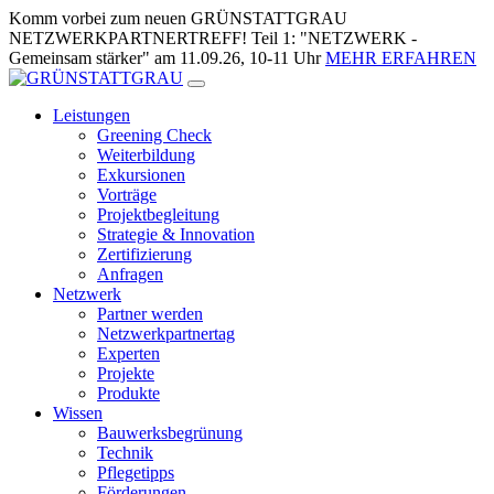
Zum
Komm vorbei zum neuen GRÜNSTATTGRAU
Inhalt
NETZWERKPARTNERTREFF! Teil 1: "NETZWERK -
springen
Gemeinsam stärker" am 11.09.26, 10-11 Uhr
MEHR ERFAHREN
Leistungen
Greening Check
Weiterbildung
Exkursionen
Vorträge
Projektbegleitung
Strategie & Innovation
Zertifizierung
Anfragen
Netzwerk
Partner werden
Netzwerkpartnertag
Experten
Projekte
Produkte
Wissen
Bauwerksbegrünung
Technik
Pflegetipps
Förderungen