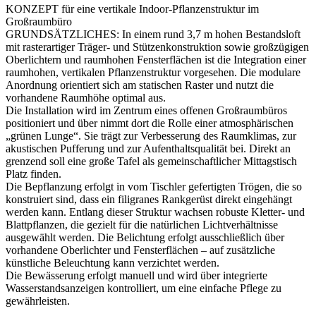
KONZEPT für eine vertikale Indoor-Pflanzenstruktur im
Großraumbüro
GRUNDSÄTZLICHES: In einem rund 3,7 m hohen Bestandsloft
mit rasterartiger Träger- und Stützenkonstruktion sowie großzügigen
Oberlichtern und raumhohen Fensterflächen ist die Integration einer
raumhohen, vertikalen Pflanzenstruktur vorgesehen. Die modulare
Anordnung orientiert sich am statischen Raster und nutzt die
vorhandene Raumhöhe optimal aus.
Die Installation wird im Zentrum eines offenen Großraumbüros
positioniert und über nimmt dort die Rolle einer atmosphärischen
„grünen Lunge“. Sie trägt zur Verbesserung des Raumklimas, zur
akustischen Pufferung und zur Aufenthaltsqualität bei. Direkt an
grenzend soll eine große Tafel als gemeinschaftlicher Mittagstisch
Platz finden.
Die Bepflanzung erfolgt in vom Tischler gefertigten Trögen, die so
konstruiert sind, dass ein filigranes Rankgerüst direkt eingehängt
werden kann. Entlang dieser Struktur wachsen robuste Kletter- und
Blattpflanzen, die gezielt für die natürlichen Lichtverhältnisse
ausgewählt werden. Die Belichtung erfolgt ausschließlich über
vorhandene Oberlichter und Fensterflächen – auf zusätzliche
künstliche Beleuchtung kann verzichtet werden.
Die Bewässerung erfolgt manuell und wird über integrierte
Wasserstandsanzeigen kontrolliert, um eine einfache Pflege zu
gewährleisten.