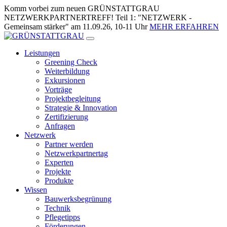
Zum
Komm vorbei zum neuen GRÜNSTATTGRAU
Inhalt
NETZWERKPARTNERTREFF! Teil 1: "NETZWERK -
springen
Gemeinsam stärker" am 11.09.26, 10-11 Uhr
MEHR ERFAHREN
Leistungen
Greening Check
Weiterbildung
Exkursionen
Vorträge
Projektbegleitung
Strategie & Innovation
Zertifizierung
Anfragen
Netzwerk
Partner werden
Netzwerkpartnertag
Experten
Projekte
Produkte
Wissen
Bauwerksbegrünung
Technik
Pflegetipps
Förderungen