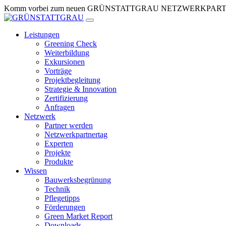
Zum
Komm vorbei zum neuen GRÜNSTATTGRAU NETZWERKPARTNERTR
Inhalt
springen
Leistungen
Greening Check
Weiterbildung
Exkursionen
Vorträge
Projektbegleitung
Strategie & Innovation
Zertifizierung
Anfragen
Netzwerk
Partner werden
Netzwerkpartnertag
Experten
Projekte
Produkte
Wissen
Bauwerksbegrünung
Technik
Pflegetipps
Förderungen
Green Market Report
Downloads