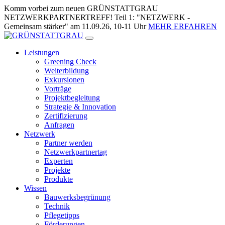
Zum
Komm vorbei zum neuen GRÜNSTATTGRAU
Inhalt
NETZWERKPARTNERTREFF! Teil 1: "NETZWERK -
springen
Gemeinsam stärker" am 11.09.26, 10-11 Uhr
MEHR ERFAHREN
Leistungen
Greening Check
Weiterbildung
Exkursionen
Vorträge
Projektbegleitung
Strategie & Innovation
Zertifizierung
Anfragen
Netzwerk
Partner werden
Netzwerkpartnertag
Experten
Projekte
Produkte
Wissen
Bauwerksbegrünung
Technik
Pflegetipps
Förderungen