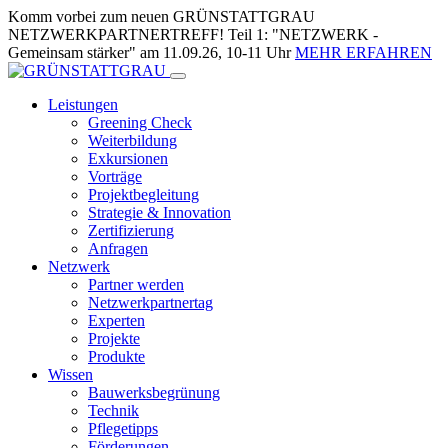
Skip
Komm vorbei zum neuen GRÜNSTATTGRAU
to
NETZWERKPARTNERTREFF! Teil 1: "NETZWERK -
Content
Gemeinsam stärker" am 11.09.26, 10-11 Uhr
MEHR ERFAHREN
Leistungen
Greening Check
Weiterbildung
Exkursionen
Vorträge
Projektbegleitung
Strategie & Innovation
Zertifizierung
Anfragen
Netzwerk
Partner werden
Netzwerkpartnertag
Experten
Projekte
Produkte
Wissen
Bauwerksbegrünung
Technik
Pflegetipps
Förderungen