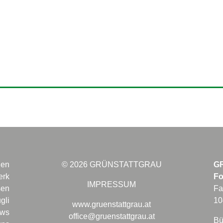
gen
© 2026 GRÜNSTATTGRAU
G
erk
Fo
IMPRESSUM
sen
Fa
gli
10
www.gruenstattgrau.at
ws
office@gruenstattgrau.at
Bü