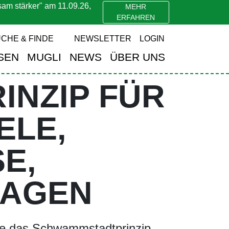
stärker" am 11.09.26,
MEHR
NG
ERFAHREN
CHE & FINDE
NEWSLETTER
LOGIN
SEN
MUGLI
NEWS
ÜBER UNS
NZIP FÜR
ELE,
E,
LAGEN
 wie das Schwammstadtprinzip