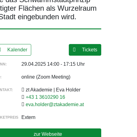
tigter Flächen als Wurzelraum
 Stadt eingebunden wird.
Kalender
Tickets
29.04.2025 14:00 - 17:15 Uhr
NN:
online (Zoom Meeting)
:
zt Akademie | Eva Holder
NTAKT:
+43 1 3610290 16
eva.holder@ztakademie.at
Extern
CKETPREIS
zur Webseite