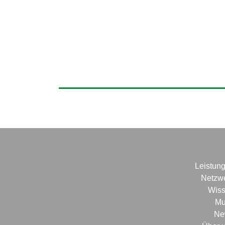
Leistun
Netzw
Wis
Mu
Ne