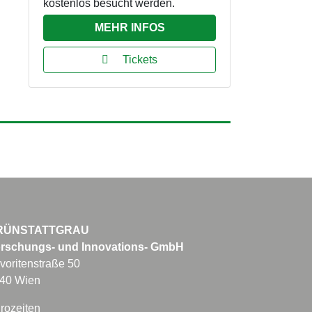
kostenlos besucht werden.
MEHR INFOS
Tickets
RÜNSTATTGRAU
rschungs- und Innovations- GmbH
voritenstraße 50
40 Wien
rozeiten