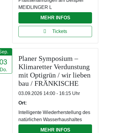
Praxiserfahrungen am Beispiel
MEIDLINGER L
MEHR INFOS
Tickets
Sep.
Planer Symposium –
03
Klimaretter Verdunstung
Do.
mit Optigrün / wir lieben
bau / FRÄNKISCHE
03.09.2026 14:00 - 16:15 Uhr
Ort:
Intelligente Wiederherstellung des
natürlichen Wasserhaushaltes
MEHR INFOS