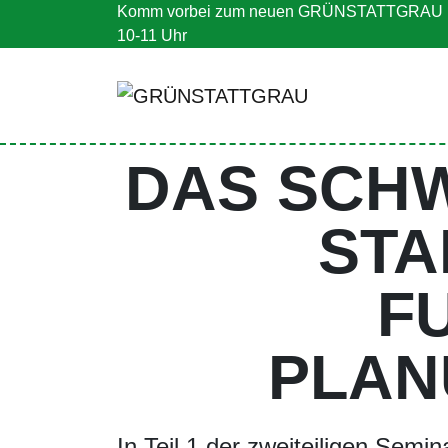
Komm vorbei zum neuen GRÜNSTATTGRAU N
V
10-11 Uhr
DAS SCH
STA
F
PLAN
In Teil 1 der zweiteiligen Semi