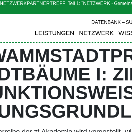
ETZWERKPARTNERTREFF! Teil 1: "NETZWERK - Gemeinsam 
ERANSTALTU
DATENBANK – SU
LEISTUNGEN
NETZWERK
WIS
WAMMSTADTPRI
DTBÄUME I: ZI
UNKTIONSWEIS
UNGSGRUND
narreihe der zt Akademie wird vorgestellt,