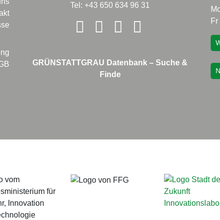
uns
Tel: +43 650 634 96 31
Mo
akt
Fr
sse
W
ung
GRÜNSTATTGRAU Datenbank – Suche &
GB
N
Finde