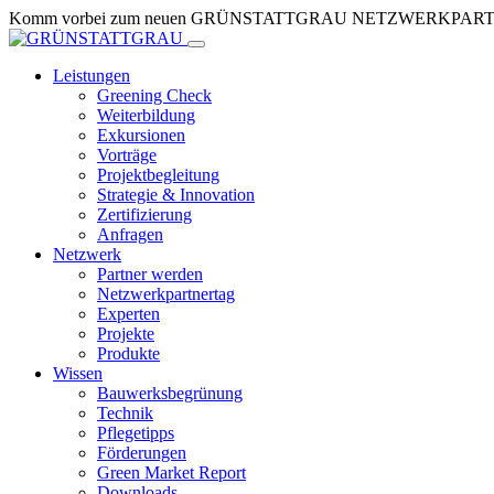
Skip
Komm vorbei zum neuen GRÜNSTATTGRAU NETZWERKPARTNERTR
to
Content
Leistungen
Greening Check
Weiterbildung
Exkursionen
Vorträge
Projektbegleitung
Strategie & Innovation
Zertifizierung
Anfragen
Netzwerk
Partner werden
Netzwerkpartnertag
Experten
Projekte
Produkte
Wissen
Bauwerksbegrünung
Technik
Pflegetipps
Förderungen
Green Market Report
Downloads