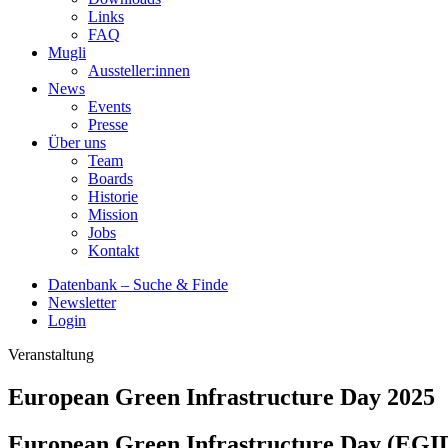
Links
FAQ
Mugli
Aussteller:innen
News
Events
Presse
Über uns
Team
Boards
Historie
Mission
Jobs
Kontakt
Datenbank – Suche & Finde
Newsletter
Login
Veranstaltung
European Green Infrastructure Day 2025
European Green Infrastructure Day (EGIDay