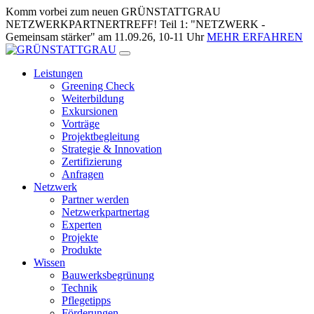
Zum
Komm vorbei zum neuen GRÜNSTATTGRAU
Inhalt
NETZWERKPARTNERTREFF! Teil 1: "NETZWERK -
springen
Gemeinsam stärker" am 11.09.26, 10-11 Uhr
MEHR ERFAHREN
Leistungen
Greening Check
Weiterbildung
Exkursionen
Vorträge
Projektbegleitung
Strategie & Innovation
Zertifizierung
Anfragen
Netzwerk
Partner werden
Netzwerkpartnertag
Experten
Projekte
Produkte
Wissen
Bauwerksbegrünung
Technik
Pflegetipps
Förderungen