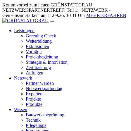
Zum
Komm vorbei zum neuen GRÜNSTATTGRAU
Inhalt
NETZWERKPARTNERTREFF! Teil 1: "NETZWERK -
springen
Gemeinsam stärker" am 11.09.26, 10-11 Uhr
MEHR ERFAHREN
Leistungen
Greening Check
Weiterbildung
Exkursionen
Vorträge
Projektbegleitung
Strategie & Innovation
Zertifizierung
Anfragen
Netzwerk
Partner werden
Netzwerkpartnertag
Experten
Projekte
Produkte
Wissen
Bauwerksbegrünung
Technik
Pflegetipps
Förderungen