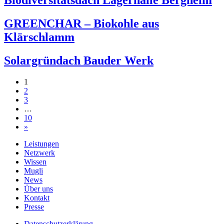
Biodiversitätsdach Lagerhalle Bergheim
GREENCHAR – Biokohle aus
Klärschlamm
Solargründach Bauder Werk
Beitragsnavigation
1
2
3
…
10
»
Leistungen
Netzwerk
Wissen
Mugli
News
Über uns
Kontakt
Presse
Datenschutzerklärung