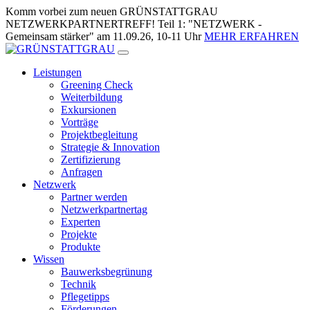
Zum
Komm vorbei zum neuen GRÜNSTATTGRAU
Inhalt
NETZWERKPARTNERTREFF! Teil 1: "NETZWERK -
springen
Gemeinsam stärker" am 11.09.26, 10-11 Uhr
MEHR ERFAHREN
Leistungen
Greening Check
Weiterbildung
Exkursionen
Vorträge
Projektbegleitung
Strategie & Innovation
Zertifizierung
Anfragen
Netzwerk
Partner werden
Netzwerkpartnertag
Experten
Projekte
Produkte
Wissen
Bauwerksbegrünung
Technik
Pflegetipps
Förderungen