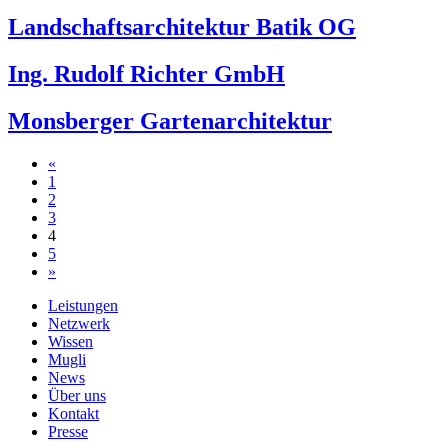
Landschaftsarchitektur Batik OG
Ing. Rudolf Richter GmbH
Monsberger Gartenarchitektur
Beitragsnavigation
«
1
2
3
4
5
»
Leistungen
Netzwerk
Wissen
Mugli
News
Über uns
Kontakt
Presse