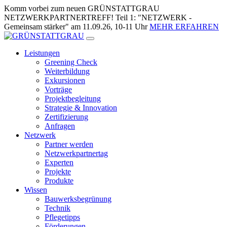
Zum
Komm vorbei zum neuen GRÜNSTATTGRAU
Inhalt
NETZWERKPARTNERTREFF! Teil 1: "NETZWERK -
springen
Gemeinsam stärker" am 11.09.26, 10-11 Uhr
MEHR ERFAHREN
Leistungen
Greening Check
Weiterbildung
Exkursionen
Vorträge
Projektbegleitung
Strategie & Innovation
Zertifizierung
Anfragen
Netzwerk
Partner werden
Netzwerkpartnertag
Experten
Projekte
Produkte
Wissen
Bauwerksbegrünung
Technik
Pflegetipps
Förderungen