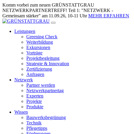
Zum
Komm vorbei zum neuen GRÜNSTATTGRAU
Inhalt
NETZWERKPARTNERTREFF! Teil 1: "NETZWERK -
springen
Gemeinsam stärker" am 11.09.26, 10-11 Uhr
MEHR ERFAHREN
Leistungen
Greening Check
Weiterbildung
Exkursionen
Vorträge
Projektbegleitung
Strategie & Innovation
Zertifizierung
Anfragen
Netzwerk
Partner werden
Netzwerkpartnertag
Experten
Projekte
Produkte
Wissen
Bauwerksbegrünung
Technik
Pflegetipps
Förderungen