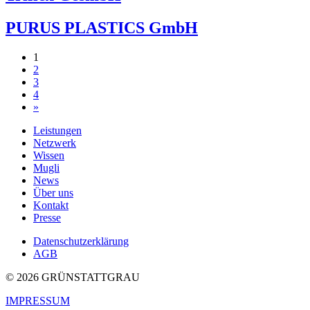
PURUS PLASTICS GmbH
Beitragsnavigation
1
2
3
4
»
Leistungen
Netzwerk
Wissen
Mugli
News
Über uns
Kontakt
Presse
Datenschutzerklärung
AGB
© 2026 GRÜNSTATTGRAU
IMPRESSUM