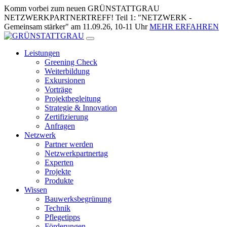
Zum
Komm vorbei zum neuen GRÜNSTATTGRAU
Inhalt
NETZWERKPARTNERTREFF! Teil 1: "NETZWERK -
springen
Gemeinsam stärker" am 11.09.26, 10-11 Uhr
MEHR ERFAHREN
Leistungen
Greening Check
Weiterbildung
Exkursionen
Vorträge
Projektbegleitung
Strategie & Innovation
Zertifizierung
Anfragen
Netzwerk
Partner werden
Netzwerkpartnertag
Experten
Projekte
Produkte
Wissen
Bauwerksbegrünung
Technik
Pflegetipps
Förderungen