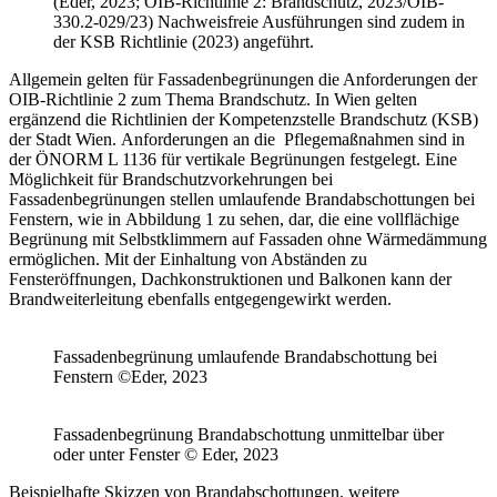
(Eder, 2023; OIB-Richtlinie 2: Brandschutz, 2023/OIB-
330.2-029/23)
Nachweisfreie Ausführungen sind zudem in
der
KSB Richtlinie
(2023)
angeführt.
Allgemein gelten für Fassadenbegrünungen die Anforderungen der
OIB-Richtlinie 2 zum Thema Brandschutz. In Wien gelten
ergänzend die Richtlinien der Kompetenzstelle Brandschutz (KSB)
der Stadt Wien. Anforderungen an die Pflegemaßnahmen sind in
der ÖNORM L 1136 für vertikale Begrünungen festgelegt. Eine
Möglichkeit für Brandschutzvorkehrungen bei
Fassadenbegrünungen stellen umlaufende Brandabschottungen bei
Fenstern, wie in
Abbildung 1
zu sehen, dar, die eine vollflächige
Begrünung mit Selbstklimmern auf Fassaden ohne Wärmedämmung
ermöglichen. Mit der Einhaltung von Abständen zu
Fensteröffnungen, Dachkonstruktionen und Balkonen kann der
Brandweiterleitung ebenfalls entgegengewirkt werden.
Fassadenbegrünung umlaufende Brandabschottung bei
Fenstern ©Eder, 2023
Fassadenbegrünung Brandabschottung unmittelbar über
oder unter Fenster © Eder, 2023
Beispielhafte Skizzen von Brandabschottungen, weitere