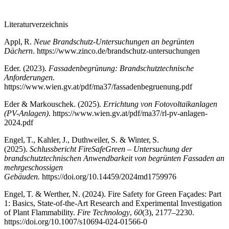
Literaturverzeichnis
Appl, R.
Neue Brandschutz-Untersuchungen an begrünten
Dächern
. https://www.zinco.de/brandschutz-untersuchungen
Eder. (2023).
Fassadenbegrünung: Brandschutztechnische
Anforderungen
.
https://www.wien.gv.at/pdf/ma37/fassadenbegruenung.pdf
Eder & Markouschek. (2025).
Errichtung von Fotovoltaikanlagen
(PV-Anlagen)
. https://www.wien.gv.at/pdf/ma37/rl-pv-anlagen-
2024.pdf
Engel, T., Kahler, J., Duthweiler, S. & Winter, S.
(2025).
Schlussbericht FireSafeGreen – Untersuchung der
brandschutztechnischen Anwendbarkeit von begrünten Fassaden an
mehrgeschossigen
Gebäuden.
https://doi.org/10.14459/2024md1759976
Engel, T. & Werther, N. (2024). Fire Safety for Green Façades: Part
1: Basics, State-of-the-Art Research and Experimental Investigation
of Plant Flammability.
Fire Technology
,
60
(3), 2177–2230.
https://doi.org/10.1007/s10694-024-01566-0