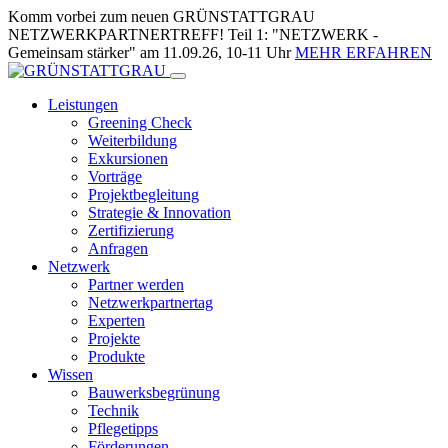
Skip
Komm vorbei zum neuen GRÜNSTATTGRAU
to
NETZWERKPARTNERTREFF! Teil 1: "NETZWERK -
Content
Gemeinsam stärker" am 11.09.26, 10-11 Uhr
MEHR ERFAHREN
Leistungen
Greening Check
Weiterbildung
Exkursionen
Vorträge
Projektbegleitung
Strategie & Innovation
Zertifizierung
Anfragen
Netzwerk
Partner werden
Netzwerkpartnertag
Experten
Projekte
Produkte
Wissen
Bauwerksbegrünung
Technik
Pflegetipps
Förderungen