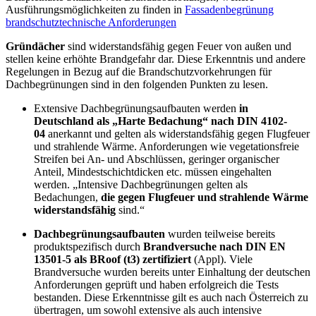
Ausführungsmöglichkeiten zu finden in
Fassadenbegrünung
brandschutztechnische Anforderungen
Gründächer
sind widerstandsfähig gegen Feuer von außen und
stellen keine erhöhte Brandgefahr dar. Diese Erkenntnis und andere
Regelungen in Bezug auf die Brandschutzvorkehrungen für
Dachbegrünungen sind in den folgenden Punkten zu lesen.
Extensive Dachbegrünungsaufbauten werden
in
Deutschland als „Harte Bedachung“ nach DIN 4102-
04
anerkannt und gelten als widerstandsfähig gegen Flugfeuer
und strahlende Wärme. Anforderungen wie vegetationsfreie
Streifen bei An- und Abschlüssen, geringer organischer
Anteil, Mindestschichtdicken etc. müssen eingehalten
werden.
„Intensive Dachbegrünungen gelten als
Bedachungen,
die gegen Flugfeuer und strahlende Wärme
wider­standsfähig
sind.“
Dachbegrünungsaufbauten
wurden teilweise bereits
produktspezifisch durch
Brandversuche nach DIN EN
13501-5 als BRoof (t3)
zertifiziert
(Appl)
. Viele
Brandversuche wurden bereits unter Einhaltung der deutschen
Anforderungen geprüft und haben erfolgreich die Tests
bestanden. Diese Erkenntnisse gilt es auch nach Österreich zu
übertragen, um sowohl extensive als auch intensive