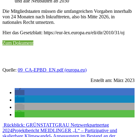
und alle Neubauten ab 2030
Die Mitgliedstaaten müssen die umfangreichen Vorgaben innerhalb
von 24 Monaten nach Inkrafttreten, also bis Mitte 2026, in
nationales Recht umsetzen.
Hier das Gesetzblatt: https://eur-lex.europa.eu/eli/dir/2010/31/oj
Zum Dokument
Quelle:
09_CA-EPBD_EN.pdf (europa.eu)
Erstellt am: März 2023
Beitragsnavigation
Rückblick: GRÜNSTATTGRAU Netzwerkpartnertag
2024
Projektbericht MEIDLINGER „L“ – Partizipative und
skalierbare Klimawandel- Anpassungen im Bestand an der