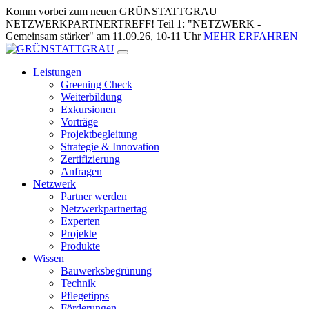
Zum
Komm vorbei zum neuen GRÜNSTATTGRAU
Inhalt
NETZWERKPARTNERTREFF! Teil 1: "NETZWERK -
springen
Gemeinsam stärker" am 11.09.26, 10-11 Uhr
MEHR ERFAHREN
Leistungen
Greening Check
Weiterbildung
Exkursionen
Vorträge
Projektbegleitung
Strategie & Innovation
Zertifizierung
Anfragen
Netzwerk
Partner werden
Netzwerkpartnertag
Experten
Projekte
Produkte
Wissen
Bauwerksbegrünung
Technik
Pflegetipps
Förderungen