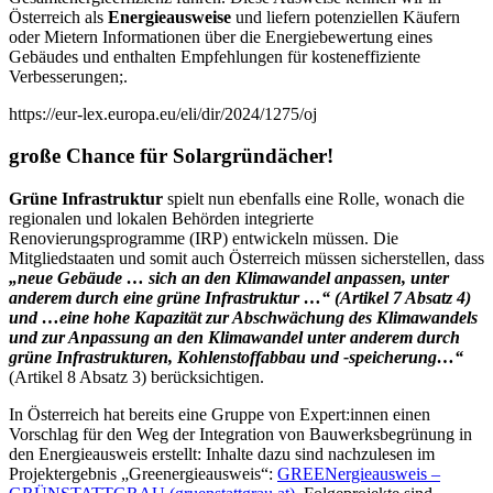
Österreich als
Energieausweise
und liefern potenziellen Käufern
oder Mietern Informationen über die Energiebewertung eines
Gebäudes und enthalten Empfehlungen für kosteneffiziente
Verbesserungen;.
https://eur-lex.europa.eu/eli/dir/2024/1275/oj
große Chance für Solargründächer!
Grüne Infrastruktur
spielt nun ebenfalls eine Rolle, wonach die
regionalen und lokalen Behörden integrierte
Renovierungsprogramme (IRP) entwickeln müssen. Die
Mitgliedstaaten und somit auch Österreich müssen sicherstellen, dass
„neue Gebäude … sich an den Klimawandel anpassen, unter
anderem durch eine grüne Infrastruktur …“ (Artikel 7 Absatz 4)
und …eine hohe Kapazität zur Abschwächung des Klimawandels
und zur Anpassung an den Klimawandel unter anderem durch
grüne Infrastrukturen, Kohlenstoffabbau und -speicherung…“
(Artikel 8 Absatz 3) berücksichtigen.
In Österreich hat bereits eine Gruppe von Expert:innen einen
Vorschlag für den Weg der Integration von Bauwerksbegrünung in
den Energieausweis erstellt: Inhalte dazu sind nachzulesen im
Projektergebnis „Greenergieausweis“:
GREENergieausweis –