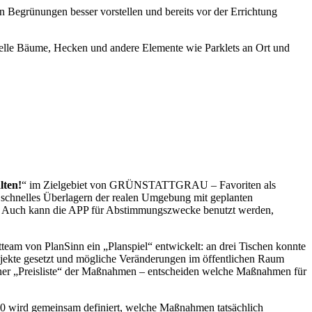
 Begrünungen besser vorstellen und bereits vor der Errichtung
uelle Bäume, Hecken und andere Elemente wie Parklets an Ort und
lten!
“ im Zielgebiet von GRÜNSTATTGRAU – Favoriten als
 schnelles Überlagern der realen Umgebung mit geplanten
gen. Auch kann die APP für Abstimmungszwecke benutzt werden,
tteam von PlanSinn ein „Planspiel“ entwickelt: an drei Tischen konnte
ojekte gesetzt und mögliche Veränderungen im öffentlichen Raum
einer „Preisliste“ der Maßnahmen – entscheiden welche Maßnahmen für
20 wird gemeinsam definiert, welche Maßnahmen tatsächlich