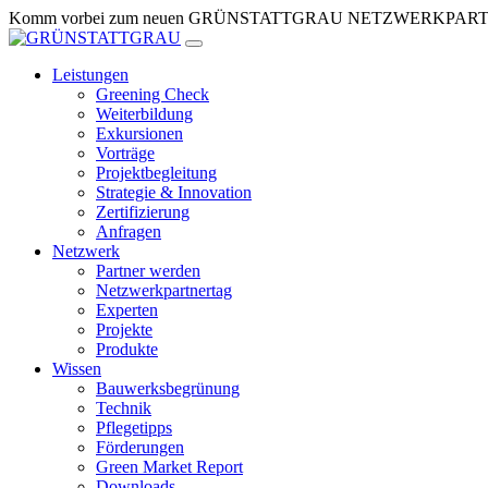
Zum
Komm vorbei zum neuen GRÜNSTATTGRAU NETZWERKPARTNERTR
Inhalt
springen
Leistungen
Greening Check
Weiterbildung
Exkursionen
Vorträge
Projektbegleitung
Strategie & Innovation
Zertifizierung
Anfragen
Netzwerk
Partner werden
Netzwerkpartnertag
Experten
Projekte
Produkte
Wissen
Bauwerksbegrünung
Technik
Pflegetipps
Förderungen
Green Market Report
Downloads