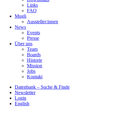
Links
FAQ
Mugli
Aussteller:innen
News
Events
Presse
Über uns
Team
Boards
Historie
Mission
Jobs
Kontakt
Datenbank – Suche & Finde
Newsletter
Login
English