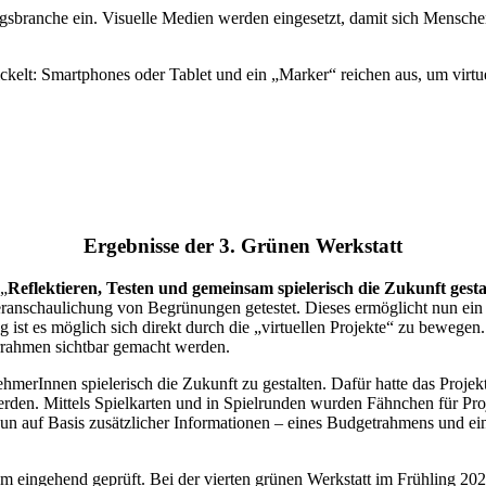
sbranche ein. Visuelle Medien werden eingesetzt, damit sich Menschen
ckelt: Smartphones oder Tablet und ein „Marker“ reichen aus, um virt
Ergebnisse der 3. Grünen Werkstatt
 „
Reflektieren, Testen und gemeinsam spielerisch die Zukunft gesta
eranschaulichung von Begrünungen getestet. Dieses ermöglicht nun ein
 ist es möglich sich direkt durch die „virtuellen Projekte“ zu bewe
errahmen sichtbar gemacht werden.
merInnen spielerisch die Zukunft zu gestalten. Dafür hatte das Projek
rden. Mittels Spielkarten und in Spielrunden wurden Fähnchen für Pr
n nun auf Basis zusätzlicher Informationen – eines Budgetrahmens und 
 eingehend geprüft. Bei der vierten grünen Werkstatt im Frühling 20