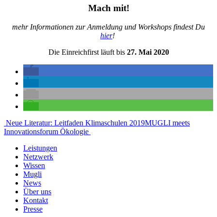
Mach mit!
mehr Informationen zur Anmeldung und Workshops findest Du
hier
!
Die Einreichfirst läuft bis
27. Mai 2020
Beitragsnavigation
Neue Literatur: Leitfaden Klimaschulen 2019
MUGLI meets
Innovationsforum Ökologie
Leistungen
Netzwerk
Wissen
Mugli
News
Über uns
Kontakt
Presse