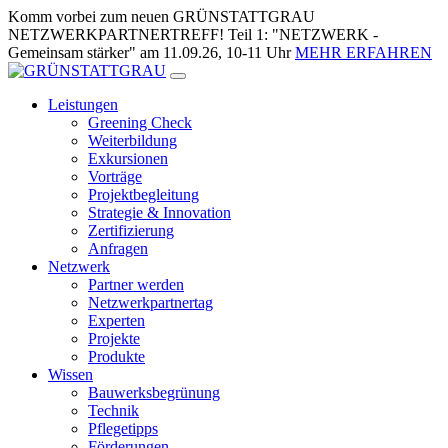
Zum
Komm vorbei zum neuen GRÜNSTATTGRAU
Inhalt
NETZWERKPARTNERTREFF! Teil 1: "NETZWERK -
springen
Gemeinsam stärker" am 11.09.26, 10-11 Uhr
MEHR ERFAHREN
Leistungen
Greening Check
Weiterbildung
Exkursionen
Vorträge
Projektbegleitung
Strategie & Innovation
Zertifizierung
Anfragen
Netzwerk
Partner werden
Netzwerkpartnertag
Experten
Projekte
Produkte
Wissen
Bauwerksbegrünung
Technik
Pflegetipps
Förderungen