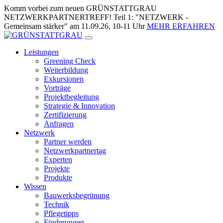
Zum
Komm vorbei zum neuen GRÜNSTATTGRAU
Inhalt
NETZWERKPARTNERTREFF! Teil 1: "NETZWERK -
springen
Gemeinsam stärker" am 11.09.26, 10-11 Uhr
MEHR ERFAHREN
Leistungen
Greening Check
Weiterbildung
Exkursionen
Vorträge
Projektbegleitung
Strategie & Innovation
Zertifizierung
Anfragen
Netzwerk
Partner werden
Netzwerkpartnertag
Experten
Projekte
Produkte
Wissen
Bauwerksbegrünung
Technik
Pflegetipps
Förderungen