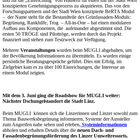
und für die „Einreichung“ von Häusern für einen mit der Stadt Wien
konzipierten Genehmigungsprozess zu akquirieren. Das von den
Forschungspartnern und der Stadt Wien konzipierte BeRTA Modul
– der Name steht für die Bestandteile des Grünfassaden-Moduls:
Begrünung, Rankhilfe, Trog – All-in-One – hat einen modularen
Aufbau aus Komponenten, die aufeinander abgestimmt sind. Die
ersten 50 TRÖGE sind Pilottröge, werden durch das Projekt
finanziert und stehen zum Testzweck zur Verfügung.
Mehrere
Veranstaltungen
wurden beim MUGLI abgehalten, um
der Bevölkerung Informationen zu übermitteln. Es wurden einige
persönliche Beratungsgespräche geführt. Dies mit Erfolg, im
Zielgebiet kam es zu über 100 Einreichungen, die Interesse an
einem Modul zeigten.
Mit dem 3. Juni ging die Roadshow für MUGLI weiter:
Nächster Dschungelstandort die
Stadt Linz.
Beim MUGLI können sich die Linzerinnen und Linzer sowohl zum
Thema Bauwerksbegrünung informieren, Systeme der Aussteller
zum Angreifen nahe sehen und erleben,
Systeminformationen
abholen und erhalten Details über die
neuen Dach- und
Fassadenbegrünungsförderung des Linzer Umweltressorts.