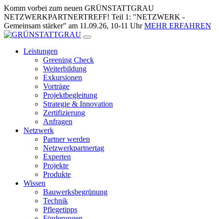
Zum
Komm vorbei zum neuen GRÜNSTATTGRAU
Inhalt
NETZWERKPARTNERTREFF! Teil 1: "NETZWERK -
springen
Gemeinsam stärker" am 11.09.26, 10-11 Uhr
MEHR ERFAHREN
Leistungen
Greening Check
Weiterbildung
Exkursionen
Vorträge
Projektbegleitung
Strategie & Innovation
Zertifizierung
Anfragen
Netzwerk
Partner werden
Netzwerkpartnertag
Experten
Projekte
Produkte
Wissen
Bauwerksbegrünung
Technik
Pflegetipps
Förderungen