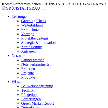
Zum
Komm vorbei zum neuen GRÜNSTATTGRAU NETZWERKPARTNERTR
Inhalt
springen
Leistungen
Greening Check
Weiterbildung
Exkursionen
Vorträge
Projektbegleitung
Strategie & Innovation
Zertifizierung
Anfragen
Netzwerk
Partner werden
Netzwerkpartnertag
Experten
Projekte
Produkte
Wissen
Bauwerksbegrünung
Technik
Pflegetipps
Förderungen
Green Market Report
Downloads