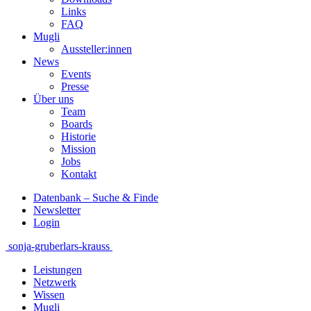
Links
FAQ
Mugli
Aussteller:innen
News
Events
Presse
Über uns
Team
Boards
Historie
Mission
Jobs
Kontakt
Datenbank – Suche & Finde
Newsletter
Login
Beitragsnavigation
sonja-gruber
lars-krauss
Leistungen
Netzwerk
Wissen
Mugli