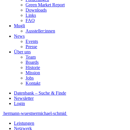
Green Market Report
Downloads
Links
FAQ
Mugli
Aussteller:innen
News
Events
Presse
Über uns
Team
Boards
Historie
Mission
Jobs
Kontakt
Datenbank – Suche & Finde
Newsletter
Login
Beitragsnavigation
hermann-wuestner
michael-schmid
Leistungen
Netzwerk