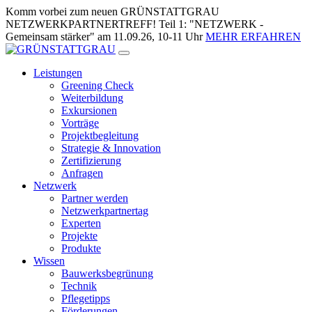
Zum
Komm vorbei zum neuen GRÜNSTATTGRAU
Inhalt
NETZWERKPARTNERTREFF! Teil 1: "NETZWERK -
springen
Gemeinsam stärker" am 11.09.26, 10-11 Uhr
MEHR ERFAHREN
Leistungen
Greening Check
Weiterbildung
Exkursionen
Vorträge
Projektbegleitung
Strategie & Innovation
Zertifizierung
Anfragen
Netzwerk
Partner werden
Netzwerkpartnertag
Experten
Projekte
Produkte
Wissen
Bauwerksbegrünung
Technik
Pflegetipps
Förderungen