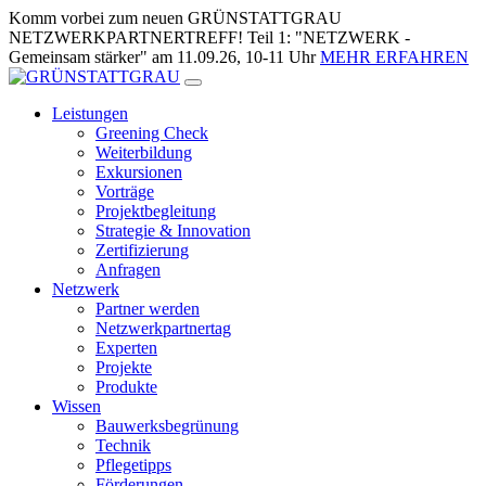
Zum
Komm vorbei zum neuen GRÜNSTATTGRAU
Inhalt
NETZWERKPARTNERTREFF! Teil 1: "NETZWERK -
springen
Gemeinsam stärker" am 11.09.26, 10-11 Uhr
MEHR ERFAHREN
Leistungen
Greening Check
Weiterbildung
Exkursionen
Vorträge
Projektbegleitung
Strategie & Innovation
Zertifizierung
Anfragen
Netzwerk
Partner werden
Netzwerkpartnertag
Experten
Projekte
Produkte
Wissen
Bauwerksbegrünung
Technik
Pflegetipps
Förderungen