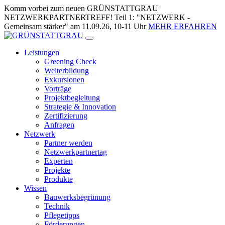
Zum
Komm vorbei zum neuen GRÜNSTATTGRAU
Inhalt
NETZWERKPARTNERTREFF! Teil 1: "NETZWERK -
springen
Gemeinsam stärker" am 11.09.26, 10-11 Uhr
MEHR ERFAHREN
Leistungen
Greening Check
Weiterbildung
Exkursionen
Vorträge
Projektbegleitung
Strategie & Innovation
Zertifizierung
Anfragen
Netzwerk
Partner werden
Netzwerkpartnertag
Experten
Projekte
Produkte
Wissen
Bauwerksbegrünung
Technik
Pflegetipps
Förderungen