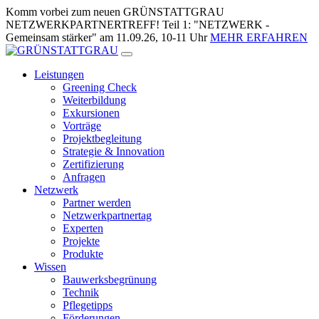
Zum
Komm vorbei zum neuen GRÜNSTATTGRAU
Inhalt
NETZWERKPARTNERTREFF! Teil 1: "NETZWERK -
springen
Gemeinsam stärker" am 11.09.26, 10-11 Uhr
MEHR ERFAHREN
Leistungen
Greening Check
Weiterbildung
Exkursionen
Vorträge
Projektbegleitung
Strategie & Innovation
Zertifizierung
Anfragen
Netzwerk
Partner werden
Netzwerkpartnertag
Experten
Projekte
Produkte
Wissen
Bauwerksbegrünung
Technik
Pflegetipps
Förderungen