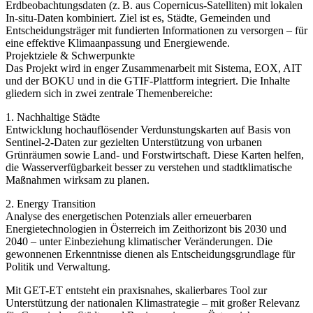
Erdbeobachtungsdaten (z. B. aus Copernicus-Satelliten) mit lokalen
In-situ-Daten kombiniert. Ziel ist es, Städte, Gemeinden und
Entscheidungsträger mit fundierten Informationen zu versorgen – für
eine effektive Klimaanpassung und Energiewende.
Projektziele & Schwerpunkte
Das Projekt wird in enger Zusammenarbeit mit Sistema, EOX, AIT
und der BOKU und in die GTIF-Plattform integriert. Die Inhalte
gliedern sich in zwei zentrale Themenbereiche:
1. Nachhaltige Städte
Entwicklung hochauflösender Verdunstungskarten auf Basis von
Sentinel-2-Daten zur gezielten Unterstützung von urbanen
Grünräumen sowie Land- und Forstwirtschaft. Diese Karten helfen,
die Wasserverfügbarkeit besser zu verstehen und stadtklimatische
Maßnahmen wirksam zu planen.
2. Energy Transition
Analyse des energetischen Potenzials aller erneuerbaren
Energietechnologien in Österreich im Zeithorizont bis 2030 und
2040 – unter Einbeziehung klimatischer Veränderungen. Die
gewonnenen Erkenntnisse dienen als Entscheidungsgrundlage für
Politik und Verwaltung.
Mit GET-ET entsteht ein praxisnahes, skalierbares Tool zur
Unterstützung der nationalen Klimastrategie – mit großer Relevanz