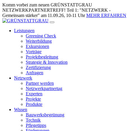
Zum
Komm vorbei zum neuen GRÜNSTATTGRAU
Inhalt
NETZWERKPARTNERTREFF! Teil 1: "NETZWERK -
springen
Gemeinsam stärker" am 11.09.26, 10-11 Uhr
MEHR ERFAHREN
Leistungen
Greening Check
Weiterbildung
Exkursionen
Vorträge
Projektbegleitung
Strategie & Innovation
Zertifizierung
Anfragen
Netzwerk
Partner werden
Netzwerkpartnertag
Experten
Projekte
Produkte
Wissen
Bauwerksbegrünung
Technik
Pflegetipps
Förderungen