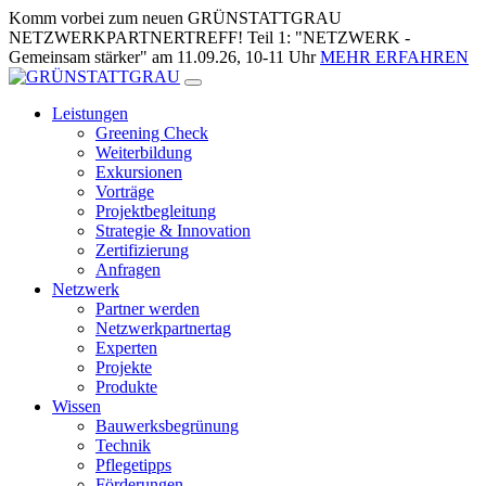
Zum
Komm vorbei zum neuen GRÜNSTATTGRAU
Inhalt
NETZWERKPARTNERTREFF! Teil 1: "NETZWERK -
springen
Gemeinsam stärker" am 11.09.26, 10-11 Uhr
MEHR ERFAHREN
Leistungen
Greening Check
Weiterbildung
Exkursionen
Vorträge
Projektbegleitung
Strategie & Innovation
Zertifizierung
Anfragen
Netzwerk
Partner werden
Netzwerkpartnertag
Experten
Projekte
Produkte
Wissen
Bauwerksbegrünung
Technik
Pflegetipps
Förderungen