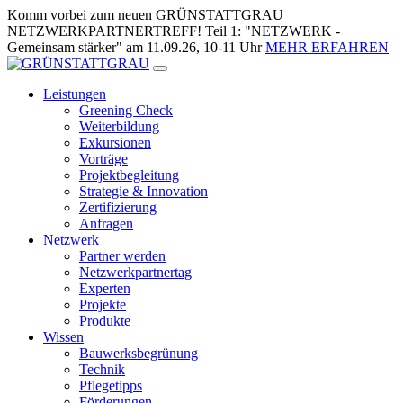
Zum
Komm vorbei zum neuen GRÜNSTATTGRAU
Inhalt
NETZWERKPARTNERTREFF! Teil 1: "NETZWERK -
springen
Gemeinsam stärker" am 11.09.26, 10-11 Uhr
MEHR ERFAHREN
Leistungen
Greening Check
Weiterbildung
Exkursionen
Vorträge
Projektbegleitung
Strategie & Innovation
Zertifizierung
Anfragen
Netzwerk
Partner werden
Netzwerkpartnertag
Experten
Projekte
Produkte
Wissen
Bauwerksbegrünung
Technik
Pflegetipps
Förderungen