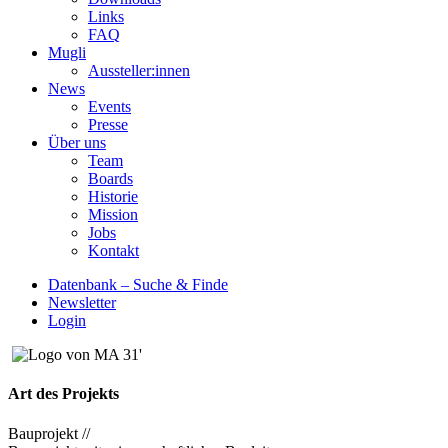
Links
FAQ
Mugli
Aussteller:innen
News
Events
Presse
Über uns
Team
Boards
Historie
Mission
Jobs
Kontakt
Datenbank – Suche & Finde
Newsletter
Login
Art des Projekts
Bauprojekt //