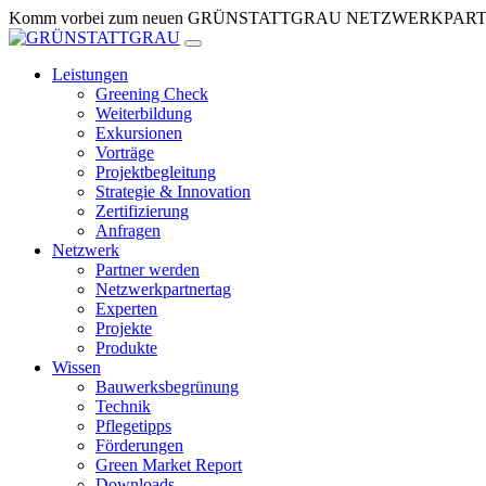
Zum
Komm vorbei zum neuen GRÜNSTATTGRAU NETZWERKPARTNERTR
Inhalt
springen
Leistungen
Greening Check
Weiterbildung
Exkursionen
Vorträge
Projektbegleitung
Strategie & Innovation
Zertifizierung
Anfragen
Netzwerk
Partner werden
Netzwerkpartnertag
Experten
Projekte
Produkte
Wissen
Bauwerksbegrünung
Technik
Pflegetipps
Förderungen
Green Market Report
Downloads