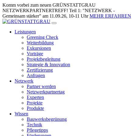
Zum
Komm vorbei zum neuen GRÜNSTATTGRAU
Inhalt
NETZWERKPARTNERTREFF! Teil 1: "NETZWERK -
springen
Gemeinsam stärker" am 11.09.26, 10-11 Uhr
MEHR ERFAHREN
Leistungen
Greening Check
Weiterbildung
Exkursionen
Vorträge
Projektbegleitung
Strategie & Innovation
Zertifizierung
Anfragen
Netzwerk
Partner werden
Netzwerkpartnertag
Experten
Projekte
Produkte
Wissen
Bauwerksbegrünung
Technik
Pflegetipps
Förderungen