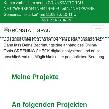
Komm vorbei zum neuen GRÜNSTATTGRAU
NETZWERKPARTNERTREFF! Teil 1: "NETZWERK -
Gemeinsam stärker" am 11.09.26, 10-11 Uhr
MEHR ERFAHREN
GREENING CHECK
DEIN PERSÖNLICHER GREENING CHECK
Du suchst Unterstützung bei Deinem Begrünungsprojekt?
Dann lass Deine Begrünungsidee anhand des Online-
Tools GREENING CHECK digital analysieren und nütze
anschließend die Möglichkeit einer persönlichen Beratung.
Meine Projekte
An folgenden Projekten