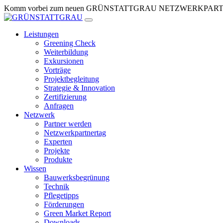
Zum
Komm vorbei zum neuen GRÜNSTATTGRAU NETZWERKPARTNERTR
Inhalt
springen
Leistungen
Greening Check
Weiterbildung
Exkursionen
Vorträge
Projektbegleitung
Strategie & Innovation
Zertifizierung
Anfragen
Netzwerk
Partner werden
Netzwerkpartnertag
Experten
Projekte
Produkte
Wissen
Bauwerksbegrünung
Technik
Pflegetipps
Förderungen
Green Market Report
Downloads