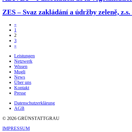
ZES – Svaz zakládání a údržby zeleně, z.s.
Beitragsnavigation
«
1
2
3
»
Leistungen
Netzwerk
Wissen
Mugli
News
Über uns
Kontakt
Presse
Datenschutzerklärung
AGB
© 2026 GRÜNSTATTGRAU
IMPRESSUM