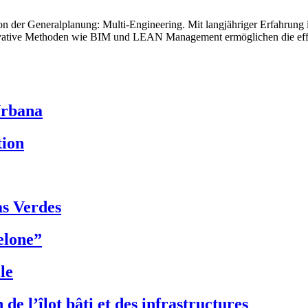
der Generalplanung: Multi-Engineering. Mit langjähriger Erfahrung 
novative Methoden wie BIM und LEAN Management ermöglichen die effi
Urbana
tion
s Verdes
elone”
le
de l’îlot bâti et des infrastructures