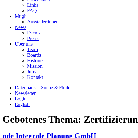
Links
FAQ
Mugli
Aussteller:innen
News
Events
Presse
Über uns
Team
Boards
Historie
Mission
Jobs
Kontakt
Datenbank – Suche & Finde
Newsletter
Login
English
Gebotenes Thema:
Zertifizieru
pde Integrale Planung GmbH