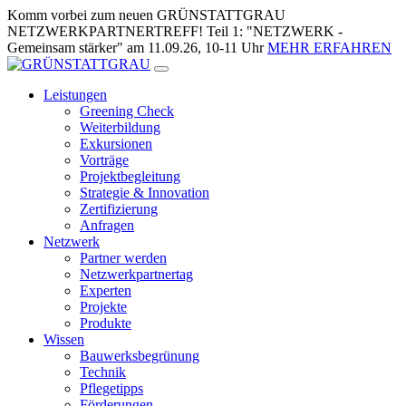
Zum
Komm vorbei zum neuen GRÜNSTATTGRAU
Inhalt
NETZWERKPARTNERTREFF! Teil 1: "NETZWERK -
springen
Gemeinsam stärker" am 11.09.26, 10-11 Uhr
MEHR ERFAHREN
Leistungen
Greening Check
Weiterbildung
Exkursionen
Vorträge
Projektbegleitung
Strategie & Innovation
Zertifizierung
Anfragen
Netzwerk
Partner werden
Netzwerkpartnertag
Experten
Projekte
Produkte
Wissen
Bauwerksbegrünung
Technik
Pflegetipps
Förderungen