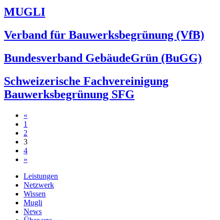
MUGLI
Verband für Bauwerksbegrünung (VfB)
Bundesverband GebäudeGrün (BuGG)
Schweizerische Fachvereinigung
Bauwerksbegrünung SFG
Beitragsnavigation
«
1
2
3
4
»
Leistungen
Netzwerk
Wissen
Mugli
News