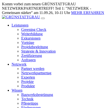
Zum
Komm vorbei zum neuen GRÜNSTATTGRAU
Inhalt
NETZWERKPARTNERTREFF! Teil 1: "NETZWERK -
springen
Gemeinsam stärker" am 11.09.26, 10-11 Uhr
MEHR ERFAHREN
Leistungen
Greening Check
Weiterbildung
Exkursionen
Vorträge
Projektbegleitung
Strategie & Innovation
Zertifizierung
Anfragen
Netzwerk
Partner werden
Netzwerkpartnertag
Experten
Projekte
Produkte
Wissen
Bauwerksbegrünung
Technik
Pflegetipps
Förderungen