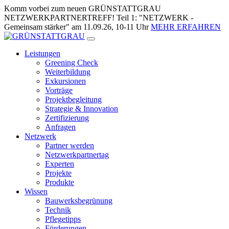
Zum
Komm vorbei zum neuen GRÜNSTATTGRAU
Inhalt
NETZWERKPARTNERTREFF! Teil 1: "NETZWERK -
springen
Gemeinsam stärker" am 11.09.26, 10-11 Uhr
MEHR ERFAHREN
Leistungen
Greening Check
Weiterbildung
Exkursionen
Vorträge
Projektbegleitung
Strategie & Innovation
Zertifizierung
Anfragen
Netzwerk
Partner werden
Netzwerkpartnertag
Experten
Projekte
Produkte
Wissen
Bauwerksbegrünung
Technik
Pflegetipps
Förderungen