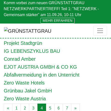
Komm vorbei zum neuen GRÜNSTATTGRAU
NETZWERKPARTNERTREFF! Teil 1: "NETZWERK -
GEBOTENES THEMA:
Gemeinsam stärker" am 11.09.26, 10-11 Uhr
BERATUNG
MEHR ERFAHREN
INITIATIVE2030 – live the goals
Dachbegrünung Stadtparkquartier WEIZ
Projekt Stadtgrün
IG LEBENSZYKLUS BAU
Conrad Amber
EJOT AUSTRIA GMBH & CO KG
Abfallvermeidung in den Unterricht
Zero Waste Hotels
Grünbau Jakel GmbH
Zero Waste Austria
Beitragsnavigation
«
1
2
3
4
5
6
7
»