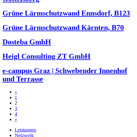
Grüne Lärmschutzwand Ennsdorf, B123
Grüne Lärmschutzwand Kärnten, B70
Dosteba GmbH
Heigl Consulting ZT GmbH
e-campus Graz | Schwebender Innenhof
und Terrasse
Beitragsnavigation
«
1
2
3
4
»
Leistungen
Netzwerk