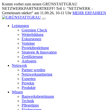
Zum
Komm vorbei zum neuen GRÜNSTATTGRAU
Inhalt
NETZWERKPARTNERTREFF! Teil 1: "NETZWERK -
springen
Gemeinsam stärker" am 11.09.26, 10-11 Uhr
MEHR ERFAHREN
Leistungen
Greening Check
Weiterbildung
Exkursionen
Vorträge
Projektbegleitung
Strategie & Innovation
Zertifizierung
Anfragen
Netzwerk
Partner werden
Netzwerkpartnertag
Experten
Projekte
Produkte
Wissen
Bauwerksbegrünung
Technik
Pflegetipps
Förderungen