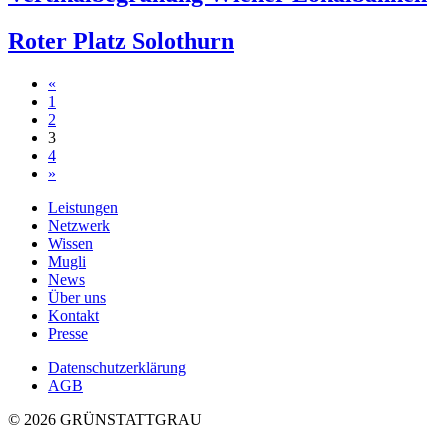
Roter Platz Solothurn
Beitragsnavigation
«
1
2
3
4
»
Leistungen
Netzwerk
Wissen
Mugli
News
Über uns
Kontakt
Presse
Datenschutzerklärung
AGB
© 2026 GRÜNSTATTGRAU