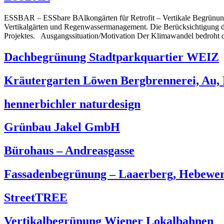
ESSBAR – ESSbare BAlkongärten für Retrofit – Vertikale Begrünungst
Vertikalgärten und Regenwassermanagement. Die Berücksichtigung de
Projektes. Ausgangssituation/Motivation Der Klimawandel bedroht die
Dachbegrünung Stadtparkquartier WEIZ
Kräutergarten Löwen Bergbrennerei, Au,
hennerbichler naturdesign
Grünbau Jakel GmbH
Bürohaus – Andreasgasse
Fassadenbegrünung – Laaerberg, Hebewe
StreetTREE
Vertikalbegrünung Wiener Lokalbahnen