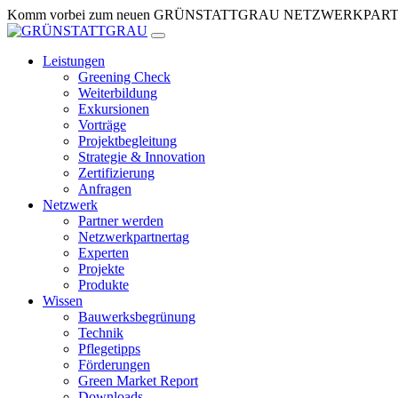
Zum
Komm vorbei zum neuen GRÜNSTATTGRAU NETZWERKPARTNERTR
Inhalt
springen
Leistungen
Greening Check
Weiterbildung
Exkursionen
Vorträge
Projektbegleitung
Strategie & Innovation
Zertifizierung
Anfragen
Netzwerk
Partner werden
Netzwerkpartnertag
Experten
Projekte
Produkte
Wissen
Bauwerksbegrünung
Technik
Pflegetipps
Förderungen
Green Market Report
Downloads