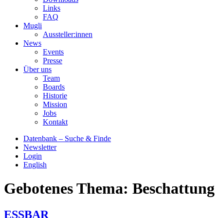
Links
FAQ
Mugli
Aussteller:innen
News
Events
Presse
Über uns
Team
Boards
Historie
Mission
Jobs
Kontakt
Datenbank – Suche & Finde
Newsletter
Login
English
Gebotenes Thema:
Beschattung
ESSBAR