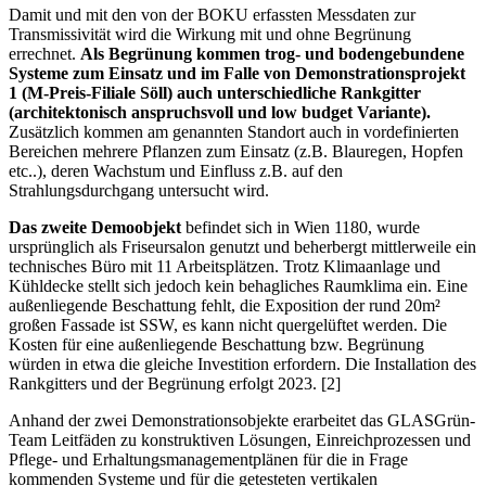
Damit und mit den von der BOKU erfassten Messdaten zur
Transmissivität wird die Wirkung mit und ohne Begrünung
errechnet.
Als Begrünung kommen trog- und bodengebundene
Systeme zum Einsatz und im Falle von Demonstrationsprojekt
1 (M-Preis-Filiale Söll) auch unterschiedliche Rankgitter
(architektonisch anspruchsvoll und low budget Variante).
Zusätzlich kommen am genannten Standort auch in vordefinierten
Bereichen mehrere Pflanzen zum Einsatz (z.B. Blauregen, Hopfen
etc..), deren Wachstum und Einfluss z.B. auf den
Strahlungsdurchgang untersucht wird.
Das zweite Demoobjekt
befindet sich in Wien 1180, wurde
ursprünglich als Friseursalon genutzt und beherbergt mittlerweile ein
technisches Büro mit 11 Arbeitsplätzen. Trotz Klimaanlage und
Kühldecke stellt sich jedoch kein behagliches Raumklima ein. Eine
außenliegende Beschattung fehlt, die Exposition der rund 20m²
großen Fassade ist SSW, es kann nicht quergelüftet werden. Die
Kosten für eine außenliegende Beschattung bzw. Begrünung
würden in etwa die gleiche Investition erfordern. Die Installation des
Rankgitters und der Begrünung erfolgt 2023. [2]
Anhand der zwei Demonstrationsobjekte erarbeitet das GLASGrün-
Team Leitfäden zu konstruktiven Lösungen, Einreichprozessen und
Pflege- und Erhaltungsmanagementplänen für die in Frage
kommenden Systeme und für die getesteten vertikalen