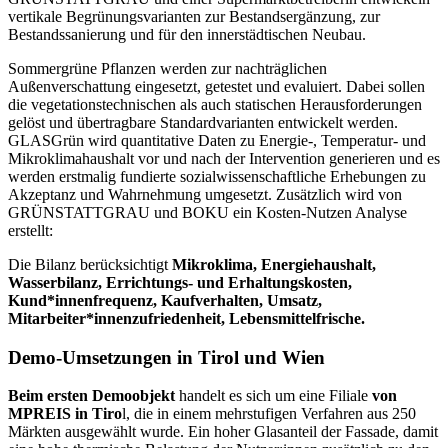
vertikale Begrünungsvarianten zur Bestandsergänzung, zur
Bestandssanierung und für den innerstädtischen Neubau.
Sommergrüne Pflanzen werden zur nachträglichen
Außenverschattung eingesetzt, getestet und evaluiert. Dabei sollen
die vegetationstechnischen als auch statischen Herausforderungen
gelöst und übertragbare Standardvarianten entwickelt werden.
GLASGrün wird quantitative Daten zu Energie-, Temperatur- und
Mikroklimahaushalt vor und nach der Intervention generieren und es
werden erstmalig fundierte sozialwissenschaftliche Erhebungen zu
Akzeptanz und Wahrnehmung umgesetzt. Zusätzlich wird von
GRÜNSTATTGRAU und BOKU ein Kosten-Nutzen Analyse
erstellt:
Die Bilanz berücksichtigt
Mikroklima, Energiehaushalt,
Wasserbilanz, Errichtungs- und Erhaltungskosten,
Kund*innenfrequenz, Kaufverhalten, Umsatz,
Mitarbeiter*innenzu­frieden­heit, Lebensmittelfrische.
Demo-Umsetzungen in Tirol und Wien
Beim ersten Demoobjekt
handelt es sich um eine Filiale
von
MPREIS in Tiro
l, die in einem mehrstufigen Verfahren aus 250
Märkten ausgewählt wurde. Ein hoher Glasanteil der Fassade, damit