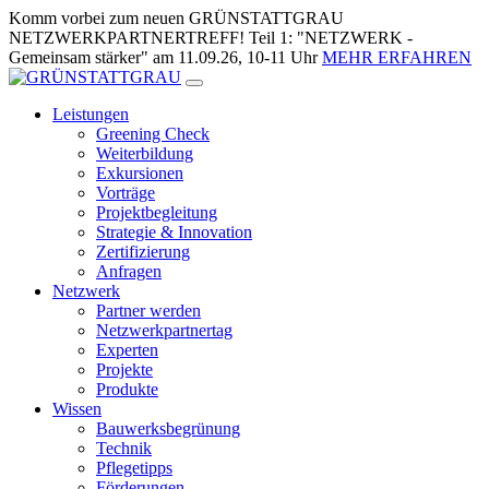
Zum
Komm vorbei zum neuen GRÜNSTATTGRAU
Inhalt
NETZWERKPARTNERTREFF! Teil 1: "NETZWERK -
springen
Gemeinsam stärker" am 11.09.26, 10-11 Uhr
MEHR ERFAHREN
Leistungen
Greening Check
Weiterbildung
Exkursionen
Vorträge
Projektbegleitung
Strategie & Innovation
Zertifizierung
Anfragen
Netzwerk
Partner werden
Netzwerkpartnertag
Experten
Projekte
Produkte
Wissen
Bauwerksbegrünung
Technik
Pflegetipps
Förderungen