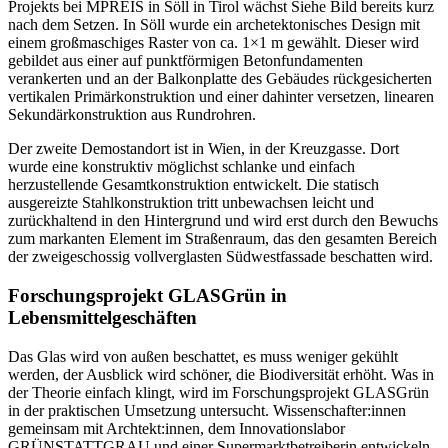
Projekts bei MPREIS in Söll in Tirol wächst Siehe Bild bereits kurz
nach dem Setzen.
In Söll wurde ein archetektonisches Design mit
einem großmaschiges Raster von ca. 1×1 m gewählt. Dieser wird
gebildet aus einer auf punktförmigen Betonfundamenten
verankerten und an der Balkonplatte des Gebäudes rückgesicherten
vertikalen Primärkonstruktion und einer dahinter versetzen, linearen
Sekundärkonstruktion aus Rundrohren.
Der zweite Demostandort ist in Wien, in der
Kreuzgasse. Dort
wurde eine konstruktiv möglichst schlanke und einfach
herzustellende Gesamtkonstruktion entwickelt. Die statisch
ausgereizte Stahlkonstruktion tritt unbewachsen leicht und
zurückhaltend in den Hintergrund und wird erst durch den Bewuchs
zum markanten Element im Straßenraum, das den gesamten Bereich
der zweigeschossig vollverglasten Südwestfassade beschatten wird.
Forschungsprojekt GLASGrün in
Lebensmittelgeschäften
Das Glas wird von außen beschattet, es muss weniger gekühlt
werden, der Ausblick wird schöner, die Biodiversität erhöht. Was in
der Theorie einfach klingt, wird im Forschungsprojekt GLASGrün
in der praktischen Umsetzung untersucht. Wissenschafter:innen
gemeinsam mit Archtekt:innen, dem Innovationslabor
GRÜNSTATTGRAU und einer Supermarktbetreiberin entwickeln