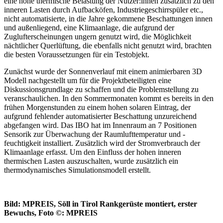
eine hohe thermische Belastung der Nutzer:innen zusätzlich zu den
inneren Lasten durch Aufbacköfen, Industriegeschirrspüler etc.,
nicht automatisierte, in die Jahre gekommene Beschattungen innen
und außenliegend, eine Klimaanlage, die aufgrund der
Zuglufterscheinungen ungern genutzt wird, die Möglichkeit
nächtlicher Querlüftung, die ebenfalls nicht genutzt wird, brachten
die besten Voraussetzungen für ein Testobjekt.
Zunächst wurde der Sonnenverlauf mit einem animierbaren 3D
Modell nachgestellt um für die Projektbeteiligten eine
Diskussionsgrundlage zu schaffen und die Problemstellung zu
veranschaulichen. In den Sommermonaten kommt es bereits in den
frühen Morgenstunden zu einem hohen solaren Eintrag, der
aufgrund fehlender automatisierter Beschattung unzureichend
abgefangen wird. Das IBO hat im Innenraum an 7 Positionen
Sensorik zur Überwachung der Raumlufttemperatur und -
feuchtigkeit installiert. Zusätzlich wird der Stromverbrauch der
Klimaanlage erfasst. Um den Einfluss der hohen inneren
thermischen Lasten auszuschalten, wurde zusätzlich ein
thermodynamisches Simulationsmodell erstellt.
Bild: MPREIS, Söll in Tirol Rankgerüste montiert, erster
Bewuchs, Foto ©: MPREIS