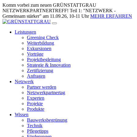
Zum
Komm vorbei zum neuen GRÜNSTATTGRAU
Inhalt
NETZWERKPARTNERTREFF! Teil 1: "NETZWERK -
springen
Gemeinsam stärker" am 11.09.26, 10-11 Uhr
MEHR ERFAHREN
Leistungen
Greening Check
Weiterbildung
Exkursionen
Vorträge
Projektbegleitung
Strategie & Innovation
Zertifizierung
Anfragen
Netzwerk
Partner werden
Netzwerkpartnertag
Experten
Projekte
Produkte
Wissen
Bauwerksbegrünung
Technik
Pflegetipps
Förderungen