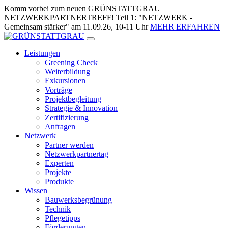
Zum
Komm vorbei zum neuen GRÜNSTATTGRAU
Inhalt
NETZWERKPARTNERTREFF! Teil 1: "NETZWERK -
springen
Gemeinsam stärker" am 11.09.26, 10-11 Uhr
MEHR ERFAHREN
Leistungen
Greening Check
Weiterbildung
Exkursionen
Vorträge
Projektbegleitung
Strategie & Innovation
Zertifizierung
Anfragen
Netzwerk
Partner werden
Netzwerkpartnertag
Experten
Projekte
Produkte
Wissen
Bauwerksbegrünung
Technik
Pflegetipps
Förderungen