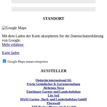
STANDORT
Mit dem Laden der Karte akzeptieren Sie die Datenschutzerklärung
von Google.
Mehr erfahren
Karte laden
Google Maps immer entsperren
AUSSTELLER
Optigrün international AG
Fricke Gründächer & Gartengestaltung
Alchemia Nova
Eipeldauer Garten- und Landschaftsbau
Lite Soil
HAAS Garten-, Dach- und Landschaftsbau GmbH
Florawall
ATB-Becker Photovoltaik GmbH