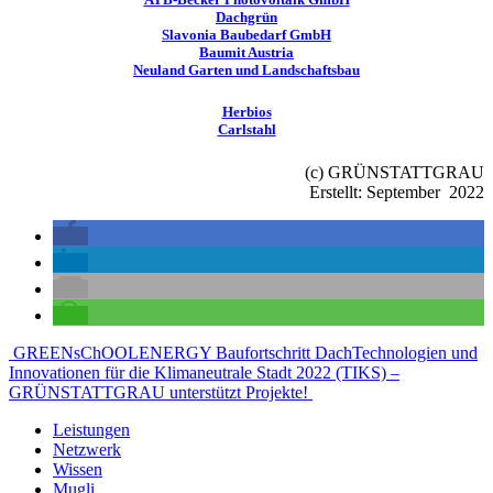
Dachgrün
Slavonia Baubedarf GmbH
Baumit Austria
Neuland Garten und Landschaftsbau
Herbios
Carlstahl
(c) GRÜNSTATTGRAU
Erstellt: September 2022
Beitragsnavigation
GREENsChOOLENERGY Baufortschritt Dach
Technologien und
Innovationen für die Klimaneutrale Stadt 2022 (TIKS) –
GRÜNSTATTGRAU unterstützt Projekte!
Leistungen
Netzwerk
Wissen
Mugli