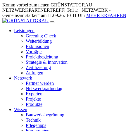
Zum
Komm vorbei zum neuen GRÜNSTATTGRAU
Inhalt
NETZWERKPARTNERTREFF! Teil 1: "NETZWERK -
springen
Gemeinsam stärker" am 11.09.26, 10-11 Uhr
MEHR ERFAHREN
Leistungen
Greening Check
Weiterbildung
Exkursionen
Vorträge
Projektbegleitung
Strategie & Innovation
Zertifizierung
Anfragen
Netzwerk
Partner werden
Netzwerkpartnertag
Experten
Projekte
Produkte
Wissen
Bauwerksbegrünung
Technik
Pflegetipps
Förderungen